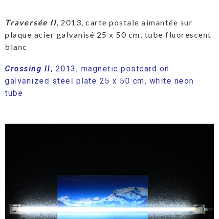
Traversée II
, 2013, carte postale aimantée sur
plaque acier galvanisé 25 x 50 cm, tube fluorescent
blanc
Crossing II
, 2013, magnetic postcard on
galvanized steel plate 25 x 50 cm, white neon
tube